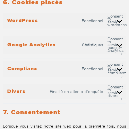
6. Cookies placés
Consent
to
WordPress
Fonctionnel
service
wordpress
Consent
to
Google Analytics
service
Statistiques
google-
analytics
Consent
to
Complianz
Fonctionnel
service
complianz
Consent
to
Divers
Finalité en attente d’enquête
service
divers
7. Consentement
Lorsque vous visitez notre site web pour la première fois, nous